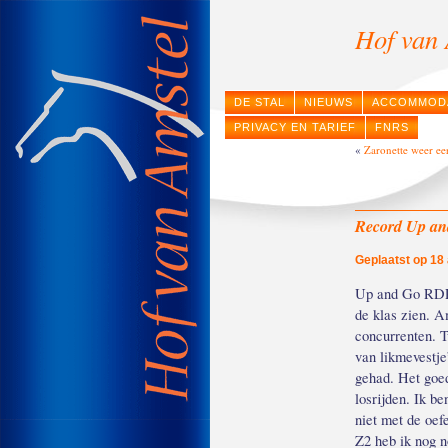
Hof van 
DE STAL
NIEUWS
ACCOMMOD
PRIVACY EN TARIEF
FNRS
«
Zaronette weer eer
Record Up an
Geplaatst op 18 
Up and Go RDP l
de klas zien. 
concurrenten. 
van likmevestje
gehad. Het goed
losrijden. Ik b
niet met de oef
Z2 heb ik nog n