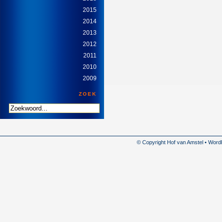
2015
2014
2013
2012
2011
2010
2009
ZOEK
© Copyright Hof van Amstel • Wor