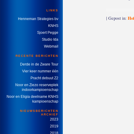
LINKS
Hof
| Gepost in:
Henneman Strategies bv
KNHS
Sjoert Pegge
Studio Ida
Webmail
RECENTE BERICHTEN
Derde in de Zware Tour
Vier keer nummer één
Pracht debuut Z2
Noor en Ziezo reserveplek
indoorkampioenschap
Noor en Eligia deelname KNHS
kampioenschap
NIEUWSBERICHTEN
ARCHIEF
2023
2019
2018