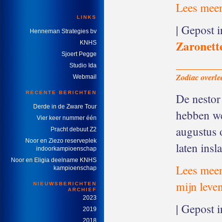
Lees meer
LINKS
| Gepost 
Henneman Strategies bv
Zaronett
KNHS
Sjoert Pegge
Studio Ida
Zodiac overle
Webmail
RECENTE BERICHTEN
De nestor 
Derde in de Zware Tour
hebben w
Vier keer nummer één
augustus 
Pracht debuut Z2
Noor en Ziezo reserveplek
laten insl
indoorkampioenschap
Noor en Eligia deelname KNHS
Lees meer
kampioenschap
mijn leve
NIEUWSBERICHTEN
ARCHIEF
2023
| Gepost 
2019
2018