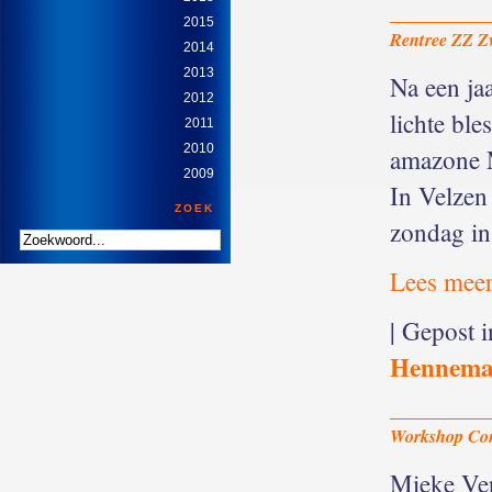
2015
Rentree ZZ Z
2014
2013
Na een ja
2012
lichte bl
2011
2010
amazone M
2009
In Velzen
ZOEK
zondag i
Lees meer
| Gepost 
Hennem
Workshop Con
Mieke Ver