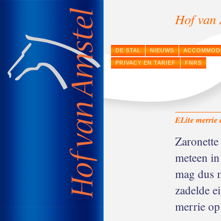
Hof van 
DE STAL
NIEUWS
ACCOMMOD
PRIVACY EN TARIEF
FNRS
ELite merrie 
Zaronette 
meteen in
mag dus me
zadelde e
merrie op