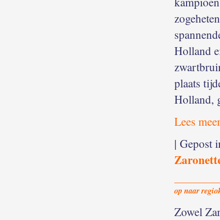
kampioens
zogeheten
spannende
Holland e
zwartbrui
plaats ti
Holland, 
Lees meer
| Gepost 
Zaronett
op naar regi
Zowel Zar