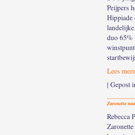
Peijpers 
Hippiade 
landelijk
duo 65% i
winstpunt
startbewij
Lees meer
| Gepost 
Zaronette na
Rebecca Pe
Zaronette