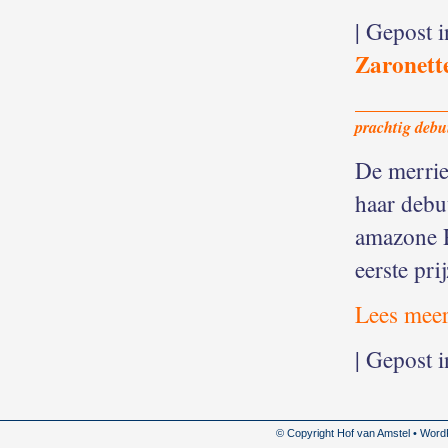
| Gepost 
Zaronett
prachtig debu
De merrie
haar debu
amazone R
eerste pri
Lees meer
| Gepost 
© Copyright Hof van Amstel • Wor