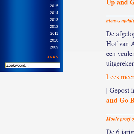
Up and 
2015
2014
nieuws updat
2013
2012
De afgelo
2011
2010
Hof van A
2009
een veule
ZOEK
uitgereke
Lees meer
| Gepost 
and Go 
Mooie proef 
De 6 jari