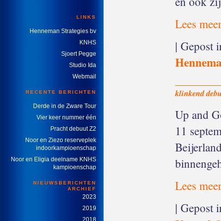
en ook zi
LINKS
Lees meer
Henneman Strategies bv
| Gepost 
KNHS
Sjoert Pegge
Hennem
Studio Ida
Webmail
klinkend deb
RECENTE BERICHTEN
Derde in de Zware Tour
Up and G
Vier keer nummer één
11 septe
Pracht debuut Z2
Noor en Ziezo reserveplek
Beijerlan
indoorkampioenschap
binnenge
Noor en Eligia deelname KNHS
kampioenschap
Lees meer
NIEUWSBERICHTEN
ARCHIEF
2023
| Gepost 
2019
2018