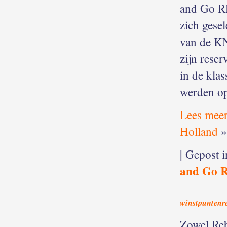
and Go R
zich gese
van de KN
zijn rese
in de kla
werden op
Lees meer
Holland
»
| Gepost 
and Go 
winstpuntenr
Zowel Reb