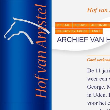
Hof van 
DE STAL
NIEUWS
ACCOMMOD
PRIVACY EN TARIEF
FNRS
ARCHIEF VAN 
Goed weekend 
De 11 jar
weer een 
George. 
in Uden. 
voor het e