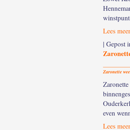
Henneman
winstpunt
Lees meer
| Gepost 
Zaronett
Zaronette wee
Zaronette 
binnenges
Ouderkerk
even wenn
Lees meer