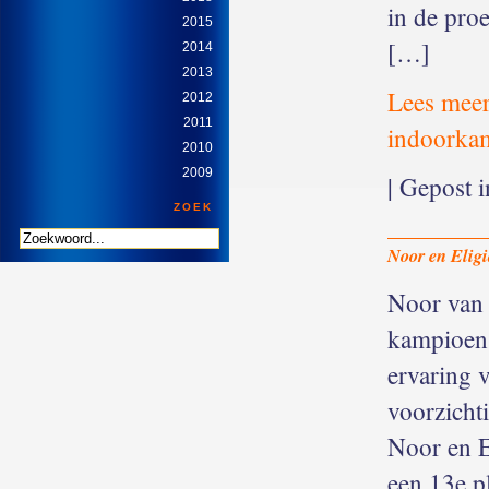
in de pro
2015
[…]
2014
2013
Lees meer
2012
2011
indoorka
2010
2009
| Gepost 
ZOEK
Noor en Elig
Noor van 
kampioen
ervaring 
voorzicht
Noor en El
een 13e p