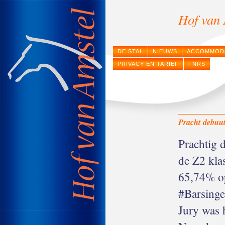
Hof van 
DE STAL
NIEUWS
ACCOMMOD
PRIVACY EN TARIEF
FNRS
Pracht debuu
Prachtig 
de Z2 kla
65,74% op
#Barsinge
Jury was 