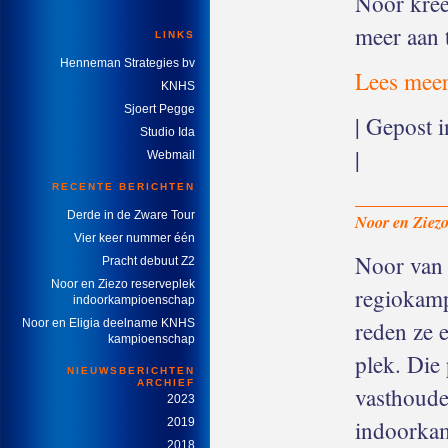
Noor kree
meer aan 
LINKS
Henneman Strategies bv
Lees meer
KNHS
Sjoert Pegge
| Gepost 
Studio Ida
|
Webmail
RECENTE BERICHTEN
Derde in de Zware Tour
Noor en Ziez
Vier keer nummer één
Noor van 
Pracht debuut Z2
Noor en Ziezo reserveplek
regiokamp
indoorkampioenschap
reden ze 
Noor en Eligia deelname KNHS
kampioenschap
plek. Die
NIEUWSBERICHTEN
ARCHIEF
vasthoude
2023
indoorkam
2019
2018