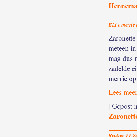
Hennem
ELite merrie 
Zaronette 
meteen in
mag dus me
zadelde e
merrie op
Lees meer
| Gepost 
Zaronett
Rentree ZZ Z