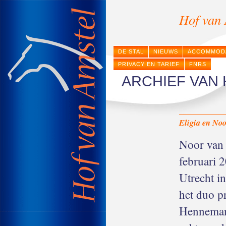
Hof van 
DE STAL
NIEUWS
ACCOMMOD
PRIVACY EN TARIEF
FNRS
ARCHIEF VAN
Eligia en No
Noor van 
februari
Utrecht in
het duo p
Henneman 