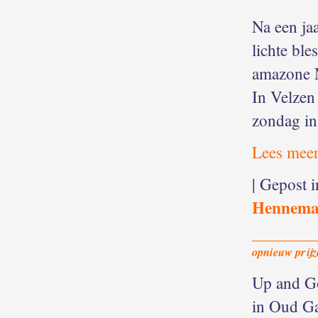
Na een ja
lichte bl
amazone M
In Velzen
zondag i
Lees meer
| Gepost 
Hennem
opnieuw prijz
Up and G
in Oud Ga