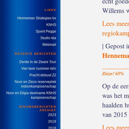
echt goed
Willems w
LINKS
Henneman Strategies bv
Lees meer
KNHS
regiokam
Sjoert Pegge
Studio Ida
| Gepost 
Webmail
Hennem
RECENTE BERICHTEN
Derde in de Zware Tour
Vier keer nummer één
Ziezo! 65%
Pracht debuut Z2
Noor en Ziezo reserveplek
Op de eer
indoorkampioenschap
was het m
Noor en Eligia deelname KNHS
kampioenschap
haalden hu
NIEUWSBERICHTEN
ARCHIEF
van 2015 
2023
2019
Lees meer
2018