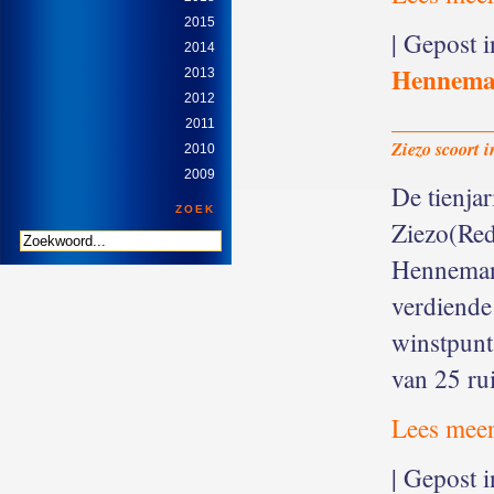
2015
| Gepost 
2014
Hennem
2013
2012
2011
Ziezo scoort 
2010
2009
De tienjar
ZOEK
Ziezo(Red
Henneman 
verdiende
winstpunt
van 25 rui
Lees meer
| Gepost 