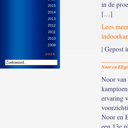
in de pro
2015
[…]
2014
2013
Lees meer
2012
2011
indoorka
2010
2009
| Gepost 
ZOEK
Noor en Elig
Noor van 
kampioen
ervaring 
voorzicht
Noor en El
een 13e p