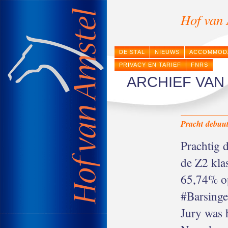
Hof van 
DE STAL
NIEUWS
ACCOMMOD
PRIVACY EN TARIEF
FNRS
ARCHIEF VA
Pracht debuu
Prachtig 
de Z2 kla
65,74% op
#Barsinge
Jury was 