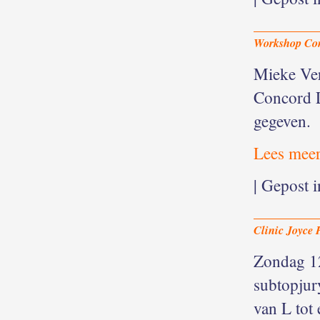
Workshop Con
Mieke Ver
Concord L
gegeven.
Lees mee
| Gepost 
Clinic Joyce 
Zondag 12
subtopjur
van L tot