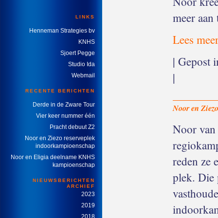
Noor kree
meer aan 
LINKS
Henneman Strategies bv
Lees meer
KNHS
Sjoert Pegge
| Gepost 
Studio Ida
|
Webmail
RECENTE BERICHTEN
Derde in de Zware Tour
Noor en Ziez
Vier keer nummer één
Noor van 
Pracht debuut Z2
Noor en Ziezo reserveplek
regiokamp
indoorkampioenschap
reden ze 
Noor en Eligia deelname KNHS
kampioenschap
plek. Die
NIEUWSBERICHTEN
ARCHIEF
vasthoude
2023
indoorkam
2019
2018