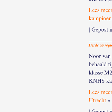
Lees mee
kampioen
| Gepost 
Derde op reg
Noor van 
behaald t
klasse M2.
KNHS kam
Lees meer
Utrecht
»
| Gepost 