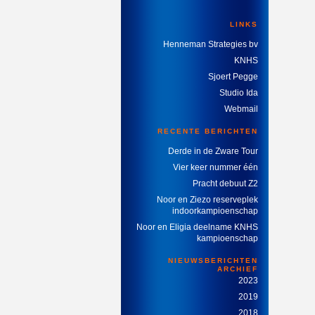
LINKS
Henneman Strategies bv
KNHS
Sjoert Pegge
Studio Ida
Webmail
RECENTE BERICHTEN
Derde in de Zware Tour
Vier keer nummer één
Pracht debuut Z2
Noor en Ziezo reserveplek
indoorkampioenschap
Noor en Eligia deelname KNHS
kampioenschap
NIEUWSBERICHTEN
ARCHIEF
2023
2019
2018