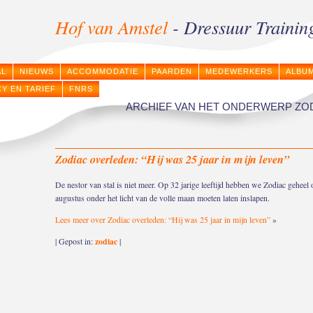
Hof van Amstel
- Dressuur Trainin
AL
NIEUWS
ACCOMMODATIE
PAARDEN
MEDEWERKERS
ALBU
CY EN TARIEF
FNRS
ARCHIEF VAN HET ONDERWERP ZO
Zodiac overleden: “Hij was 25 jaar in mijn leven”
De nestor van stal is niet meer. Op 32 jarige leeftijd hebben we Zodiac gehe
augustus onder het licht van de volle maan moeten laten inslapen.
Lees meer over Zodiac overleden: “Hij was 25 jaar in mijn leven”
»
zodiac
| Gepost in:
|