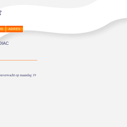
g
MS
ADRES
DIAC
el onverwacht op maandag 19